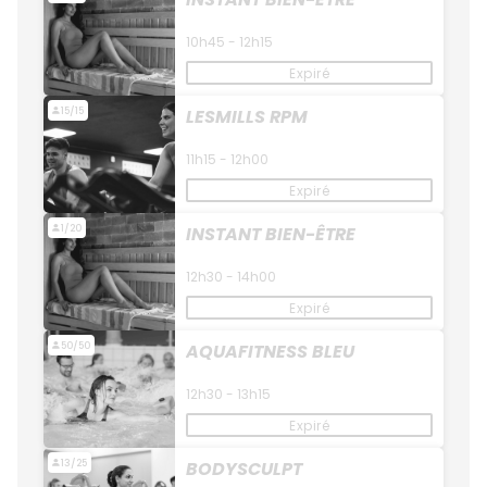
10h45 - 12h15
Expiré
15/15
LESMILLS RPM
11h15 - 12h00
Expiré
1/20
INSTANT BIEN-ÊTRE
12h30 - 14h00
Expiré
50/50
AQUAFITNESS BLEU
12h30 - 13h15
Expiré
13/25
BODYSCULPT