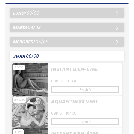
LUNDI
03/08
MARDI
04/08
MERCREDI
05/08
JEUDI
06/08
0/20
INSTANT BIEN-ÊTRE
09h00 - 10h30
Expiré
42/50
AQUAFITNESS VERT
09h15 - 10h00
Expiré
1/20
INSTANT BIEN-ÊTRE