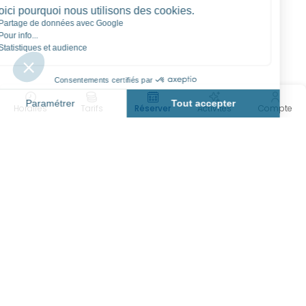
Horaires
Tarifs
Réserver
Activités
Compte
LA VAGUE
Rue Bleury
95230 Soisy-sous-Montmorency
PAGES