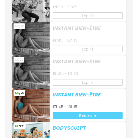
12h30 - 13h15
Expiré
0/20
INSTANT BIEN-ÊTRE
14h15 - 15h45
Expiré
1/20
INSTANT BIEN-ÊTRE
16h00 - 17h30
Expiré
0/20
INSTANT BIEN-ÊTRE
17h45 - 19h15
Réserver
17/25
BODYSCULPT