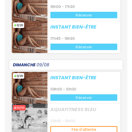
16h00 - 17h30
Réserver
0/20
INSTANT BIEN-ÊTRE
17h45 - 19h30
Réserver
DIMANCHE
09/08
0/20
INSTANT BIEN-ÊTRE
09h00 - 10h30
Réserver
50/50
AQUAFITNESS BLEU
09h15 - 10h00
File d'attente