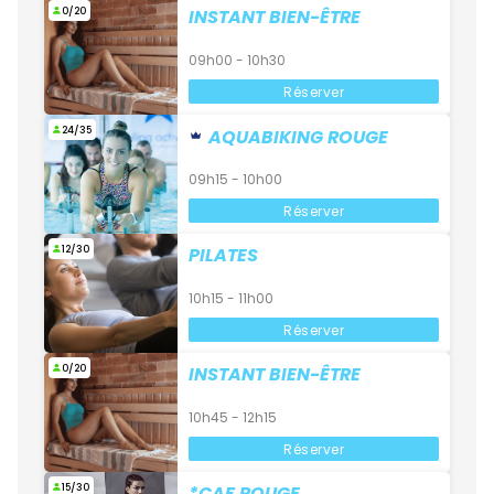
0/20
INSTANT BIEN-ÊTRE
09h00 - 10h30
Réserver
24/35
AQUABIKING ROUGE
09h15 - 10h00
Réserver
12/30
PILATES
10h15 - 11h00
Réserver
0/20
INSTANT BIEN-ÊTRE
10h45 - 12h15
Réserver
15/30
*CAF ROUGE