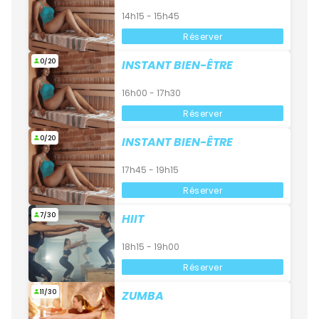
14h15 - 15h45
Réserver
0/20
INSTANT BIEN-ÊTRE
16h00 - 17h30
Réserver
0/20
INSTANT BIEN-ÊTRE
17h45 - 19h15
Réserver
7/30
HIIT
18h15 - 19h00
Réserver
11/30
ZUMBA