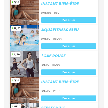
0/20
INSTANT BIEN-ÊTRE
09h00 - 10h30
Réserver
49/50
AQUAFITNESS BLEU
09h15 - 10h00
Réserver
21/30
*CAF ROUGE
10h15 - 11h00
Réserver
0/20
INSTANT BIEN-ÊTRE
10h45 - 12h15
Réserver
27/30
STRETCHING