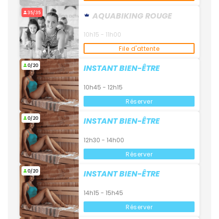
35/35
AQUABIKING ROUGE
10h15 - 11h00
File d'attente
0/20
INSTANT BIEN-ÊTRE
10h45 - 12h15
Réserver
0/20
INSTANT BIEN-ÊTRE
12h30 - 14h00
Réserver
0/20
INSTANT BIEN-ÊTRE
14h15 - 15h45
Réserver