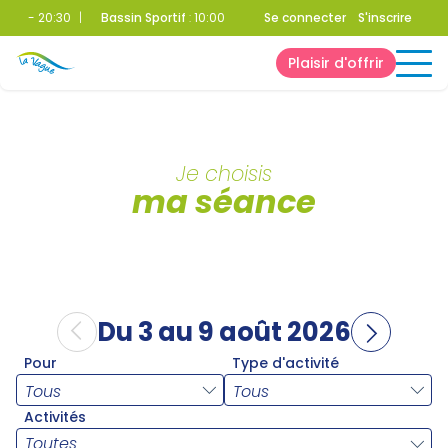
00 - 20:30
|
Bassin Sportif
:
10:00 - 20:30
|
Se connecter
Bien-Être
:
09:00 - 20:30
S'inscrire
Plaisir d'offrir
Je choisis
ma séance
Du 3 au 9 août 2026
Pour
Type d'activité
Activités
Toutes